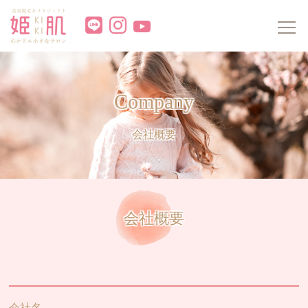
Home
ホーム
Members
お姫様会員ページ
Company
About kiki
姫肌（キキ）について
会社概要
Beginner
初めての方へ
Machine
機材紹介
会社概要
Price
脱毛料金表
Hair loss Price
脱毛コース料金表
Metaject Price
メタジェクト料金表
会社名