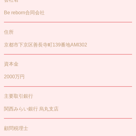
Minor
未成年の方
Be reborn合同会社
Campaign
キャンペーン
住所
Voice
お客様の声
京都市下京区善長寺町139番地AMI302
Media
メディア情報
Blog＆News
資本金
ブログ＆ニュース
2000万円
Staff
スタッフ
Recruit
リクルート
主要取引銀行
Q&A
よくある質問
関西みらい銀行 烏丸支店
Shop
店舗情報
顧問税理士