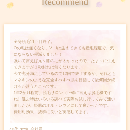
Recommend
全身脱毛11回目終了。
Oの毛は無くなり、V・Iは生えてきても産毛程度で、気
にならない程減りました！
強いて言えば元々膝の毛が太かったので、たま～に生え
てきますが３秒剃れば無くなります。
今で充分満足しているので12回で終了するか、それとも
マネキンのような完全すべすべ肌を目指して後何回か続
けるか迷うところです。
1年2か月程前、脱毛サロン（正確に言えば脱毛機です
ね）選ぶ時はいろいろ調べて実際お試し行ってみて迷い
ましたが、姫肌のオルトレウノにして良かったです。
費用対効果、抜群に良いと実感してます。
40代
女性
会社員