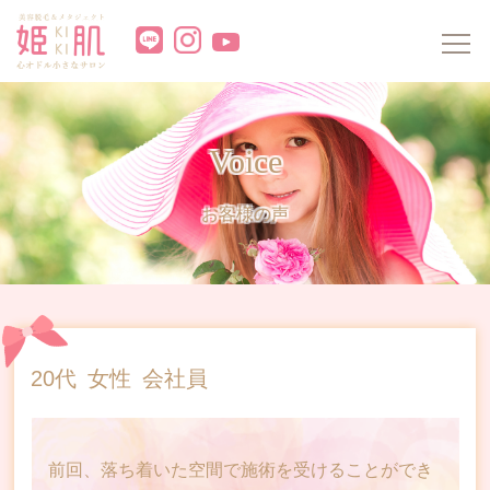
Home
ホーム
Members
お姫様会員ページ
Voice
About kiki
姫肌（キキ）について
お客様の声
Beginner
初めての方へ
Machine
機材紹介
Price
脱毛料金表
20代
女性
会社員
Hair loss Price
脱毛コース料金表
Metaject Price
メタジェクト料金表
前回、落ち着いた空間で施術を受けることができ