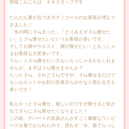
皆様こんにちは キキスタッフです
Minor
未成年の方
だんだん夏が近づきボディコースのお客様が増えて
Campaign
キャンペーン
きました！
「冬の間に３㎏太った」「とりあえず３㎏痩せた
Voice
お客様の声
い」と３㎏痩せたいというお客様が多いです。
そしてお腹やウエスト、脚が痩せたい！とおっしゃ
Media
メディア情報
るお客様も大変多いです。
５㎏～１０㎏痩せたい方もいらっしゃるかもしれま
Blog＆News
ブログ＆ニュース
せんが、まずは３㎏痩せませんか？
Staff
たった３㎏、されど３㎏ですが、３㎏痩せるだけで
スタッフ
もシルエットやお顔の目鼻立ちがかなり変わる方も
Recruit
リクルート
多いです！
Q&A
よくある質問
私もやっと３㎏痩せ、嬉しいのですが痩せると欲が
出てさらに３㎏痩せたくなりました！
Shop
店舗情報
この前、デパートの店員さんがすごく素敵なワンピ
ースを着ておられたので、思わず「今、着てらっし