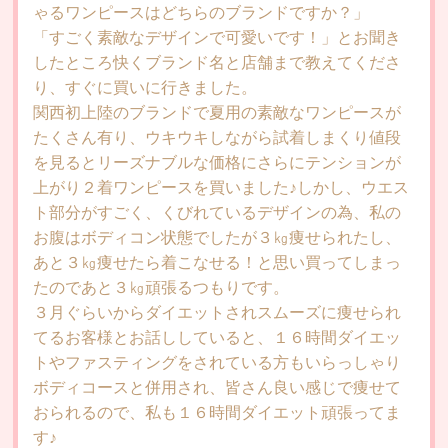
Company
会社概要
ゃるワンピースはどちらのブランドですか？」
「すごく素敵なデザインで可愛いです！」とお聞き
Related places
関係各所
したところ快くブランド名と店舗まで教えてくださ
り、すぐに買いに行きました。
関西初上陸のブランドで夏用の素敵なワンピースが
たくさん有り、ウキウキしながら試着しまくり値段
を見るとリーズナブルな価格にさらにテンションが
上がり２着ワンピースを買いました♪しかし、ウエス
ト部分がすごく、くびれているデザインの為、私の
お腹はボディコン状態でしたが３㎏痩せられたし、
あと３㎏痩せたら着こなせる！と思い買ってしまっ
たのであと３㎏頑張るつもりです。
３月ぐらいからダイエットされスムーズに痩せられ
てるお客様とお話ししていると、１６時間ダイエッ
トやファスティングをされている方もいらっしゃり
ボディコースと併用され、皆さん良い感じで痩せて
おられるので、私も１６時間ダイエット頑張ってま
す♪