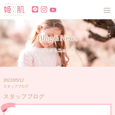
Home
ホーム
Members
お姫様会員ページ
Blog＆News
About kiki
姫肌（キキ）について
ブログ＆ニュース
Beginner
初めての方へ
Machine
機材紹介
2022/05/12
Price
脱毛料金表
スタッフブログ
Hair loss Price
スタッフブログ
脱毛コース料金表
Metaject Price
メタジェクト料金表